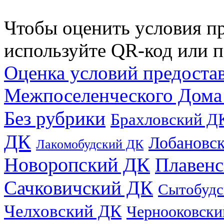
Чтобы оценить условия пр
используйте QR-код или п
Оценка условий предоста
Межпоселенческого Дома
Без рубрики
Брахловский Д
ДК
Лобановс
Лакомобудский ДК
Новоропский ДК
Плавен
Сачковичский ДК
Сытобудс
Челховский ДК
Чернооковски