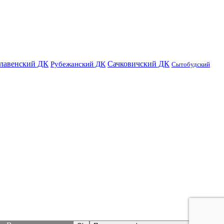
лавенский ДК
Сачковичский ДК
Рубежанский ДК
Сытобудский