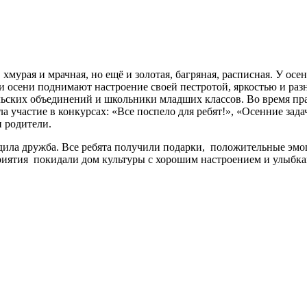
 хмурая и мрачная, но ещё и золотая, багряная, расписная. У о
ки осени поднимают настроение своей пестротой, яркостью и ра
льских объединений и школьники младших классов. Во время пра
ла участие в конкурсах: «Все поспело для ребят!», «Осенние за
и родители.
едила дружба. Все ребята получили подарки, положительные эм
ятия покидали дом культуры с хорошим настроением и улыбками