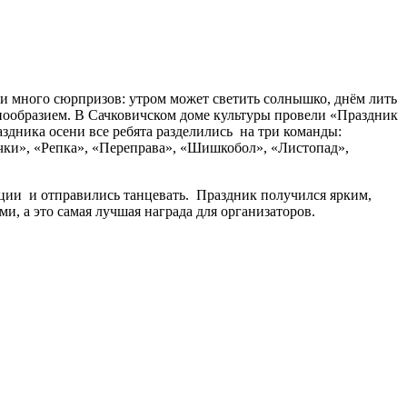
сени много сюрпризов: утром может светить солнышко, днём лить
знообразием. В Сачковичском доме культуры провели «Праздник
здника осени все ребята разделились на три команды:
дачки», «Репка», «Переправа», «Шишкобол», «Листопад»,
оции и отправились танцевать. Праздник получился ярким,
, а это самая лучшая награда для организаторов.