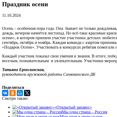
Праздник осени
11.10.2024
Осень – особенная пора года. Она бывает не только дождливая,
дождь, вечером начнётся листопад. Но всё-таки красивые крас
осени», в котором приняли участие участники детских любите
сентябрь, октябрь и ноябрь. Каждая команда с азартом принима
«Подарок Осени». Участвовать в конкурсах ребятам помогали 
Каждый участник показал свои умения и знания. В итоге, поб
веселым, познавательным и увлекательным. Участники меропри
Татьяна Ермолинская,
руководитель кружковой работы Сачковичского ДК
Поделиться
Смотри также:
«Открытый занавес»
Мы одна страна – Россия
Мир прав в мире сказок