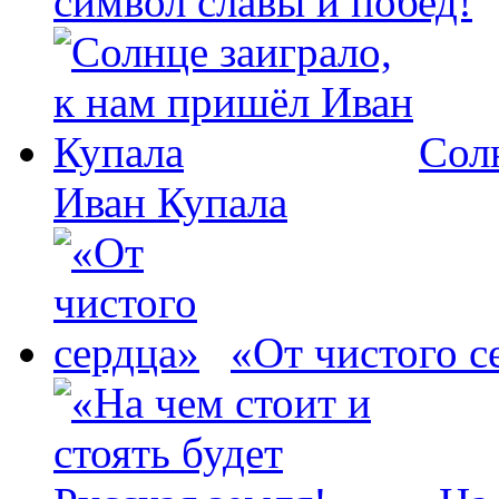
символ славы и побед!
Сол
Иван Купала
«От чистого с