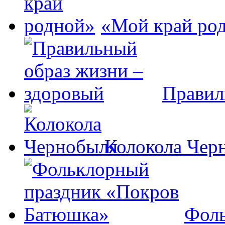
«Мой край ро
Правил
Колокола Чер
Фоль