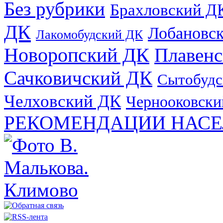
Без рубрики
Брахловский Д
ДК
Лобановс
Лакомобудский ДК
Новоропский ДК
Плавен
Сачковичский ДК
Сытобудс
Челховский ДК
Чернооковски
РЕКОМЕНДАЦИИ НАСЕ