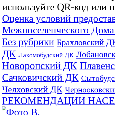
используйте QR-код или п
Оценка условий предоста
Межпоселенческого Дома
Без рубрики
Брахловский Д
ДК
Лобановс
Лакомобудский ДК
Новоропский ДК
Плавен
Сачковичский ДК
Сытобудс
Челховский ДК
Чернооковски
РЕКОМЕНДАЦИИ НАСЕ