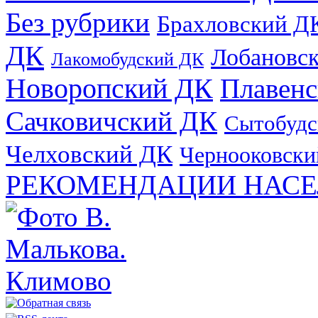
Без рубрики
Брахловский Д
ДК
Лобановс
Лакомобудский ДК
Новоропский ДК
Плавен
Сачковичский ДК
Сытобудс
Челховский ДК
Чернооковски
РЕКОМЕНДАЦИИ НАСЕ