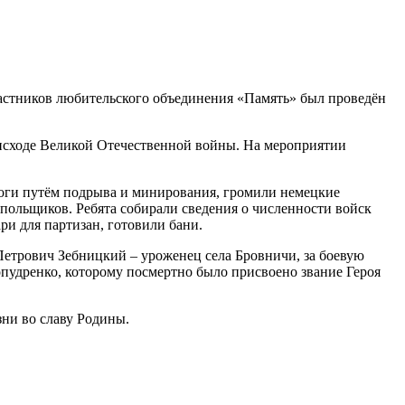
частников любительского объединения «Память» был проведён
 исходе Великой Отечественной войны. На мероприятии
роги путём подрыва и минирования, громили немецкие
польщиков. Ребята собирали сведения о численности войск
ри для партизан, готовили бани.
 Петрович Зебницкий – уроженец села Бровничи, за боевую
удренко, которому посмертно было присвоено звание Героя
зни во славу Родины.