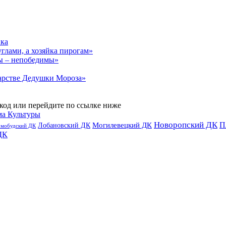
ика
углами, а хозяйка пирогам»
ы – непобедимы»
арстве Дедушки Мороза»
код или перейдите по ссылке ниже
ма Культуры
Новоропский ДК
П
Лобановский ДК
Могилевецкий ДК
омобудский ДК
ДК