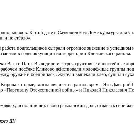
подпольщиков. К этой дате в Сачковичском Доме культуры для у
ги не стёрло».
 и работа подпольщиков сыграли огромное значение в успешном
изанами в годы оккупации на территории Климовского района.
реки Вага и Цата. Выводили из строя грунтовые и шоссейные до
в рабочем посёлке Климово действовали молодёжные группы под
дежду, оружие и боеприпасы. Жители выпекали хлеб, сушили суха
 Кирова которые, возглавляли его в разное время. Это Дмитрий
ью «Партизану Отечественной войны» и Николай Николаевич Поп
емляках, исполнивших свой гражданский долг, отдавать свои жи
кого ДК