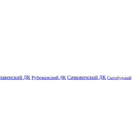
лавенский ДК
Сачковичский ДК
Рубежанский ДК
Сытобудский