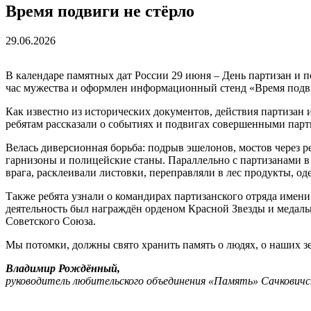
Время подвиги не стёрло
29.06.2026
В календаре памятных дат России 29 июня – День партизан и 
час мужества и оформлен информационный стенд «Время подви
Как известно из исторических документов, действия партизан
ребятам рассказали о событиях и подвигах совершенными парт
Велась диверсионная борьба: подрыв эшелонов, мостов через 
гарнизоны и полицейские станы. Параллельно с партизанами 
врага, расклеивали листовки, переправляли в лес продукты, о
Также ребята узнали о командирах партизанского отряда имени
деятельность был награждён орденом Красной Звезды и медал
Советского Союза.
Мы потомки, должны свято хранить память о людях, о наших з
Владимир Рождённый,
руководитель любительского объединения «Память» Сачковичс