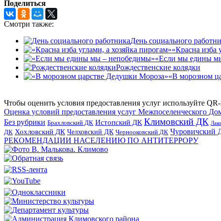
Поделиться
Смотри также:
День социального работн
«Красна изба 
«Если мы едины м
Рождественские колядки
«В морозном ц
Чтобы оценить условия предоставления услуг используйте QR-
Оценка условий предоставления услуг Межпоселенческого До
Климовский ДК
Без рубрики
Истопский ДК
Брахловский ДК
Лак
Хохловский ДК
Чуровичский 
Челховский ДК
Чернооковский ДК
ДК
РЕКОМЕНДАЦИИ НАСЕЛЕНИЮ ПО АНТИТЕРРОРУ