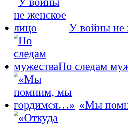
У войны не 
По следам му
«Мы помн