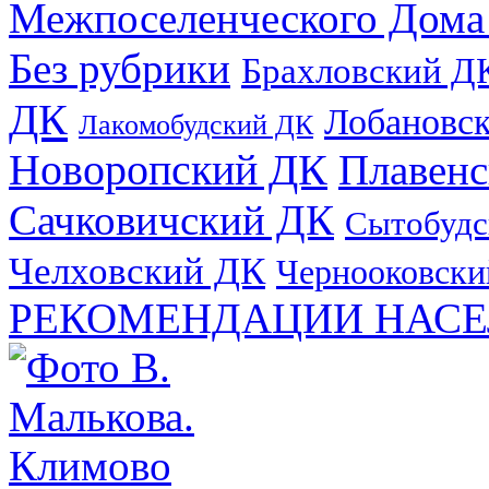
Межпоселенческого Дома
Без рубрики
Брахловский Д
ДК
Лобановс
Лакомобудский ДК
Новоропский ДК
Плавен
Сачковичский ДК
Сытобудс
Челховский ДК
Чернооковски
РЕКОМЕНДАЦИИ НАСЕ