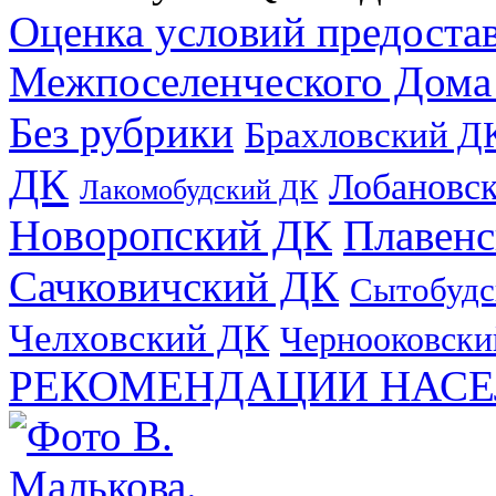
Оценка условий предоста
Межпоселенческого Дома
Без рубрики
Брахловский Д
ДК
Лобановс
Лакомобудский ДК
Новоропский ДК
Плавен
Сачковичский ДК
Сытобудс
Челховский ДК
Чернооковски
РЕКОМЕНДАЦИИ НАСЕ