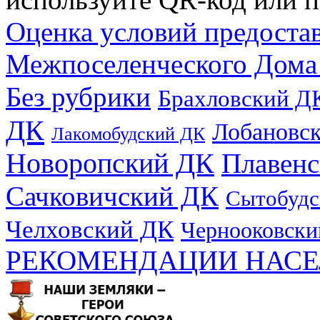
Оценка условий предоста
Межпоселенческого Дома
Без рубрики
Брахловский Д
ДК
Лобановс
Лакомобудский ДК
Новоропский ДК
Плавен
Сачковичский ДК
Сытобудс
Челховский ДК
Чернооковски
РЕКОМЕНДАЦИИ НАСЕ