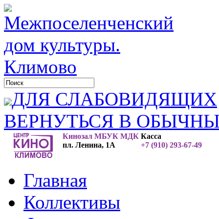
ДЛЯ СЛАБОВИДЯЩИХ
ВЕРНУТЬСЯ В ОБЫЧН
Кинозал МБУК МДК
Касса
пл. Ленина, 1А
+7 (910) 293-67-49
Главная
Коллективы