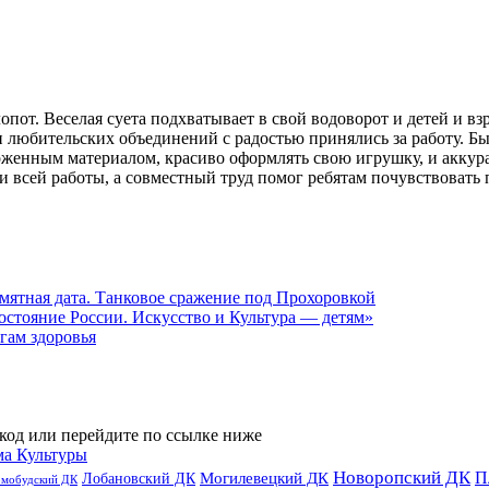
пот. Веселая суета подхватывает в свой водоворот и детей и в
 любительских объединений с радостью принялись за работу. Бы
дложенным материалом, красиво оформлять свою игрушку, и акку
и всей работы, а совместный труд помог ребятам почувствовать
мятная дата. Танковое сражение под Прохоровкой
остояние России. Искусство и Культура — детям»
гам здоровья
код или перейдите по ссылке ниже
ма Культуры
Новоропский ДК
П
Лобановский ДК
Могилевецкий ДК
омобудский ДК