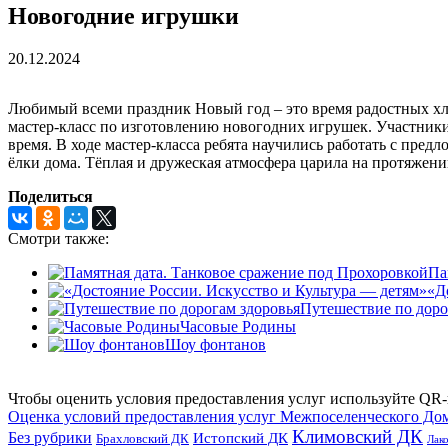
Новогодние игрушки
20.12.2024
Любимый всеми праздник Новый год – это время радостных хло
мастер-класс по изготовлению новогодних игрушек. Участники
время. В ходе мастер-класса ребята научились работать с пре
ёлки дома. Тёплая и дружеская атмосфера царила на протяжени
Поделиться
Смотри также:
Па
«Д
Путешествие по доро
Часовые Родины
Шоу фонтанов
Чтобы оценить условия предоставления услуг используйте QR-
Оценка условий предоставления услуг Межпоселенческого До
Климовский ДК
Без рубрики
Истопский ДК
Брахловский ДК
Лак