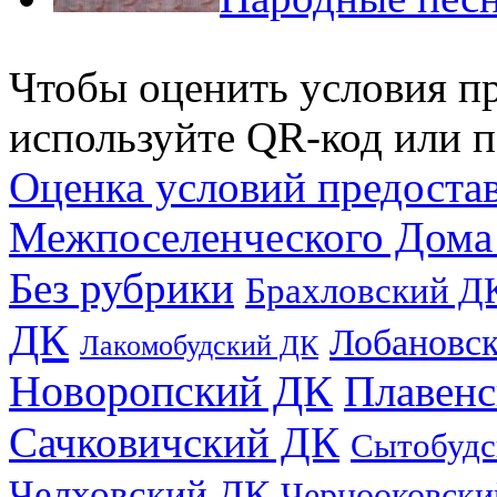
Чтобы оценить условия пр
используйте QR-код или п
Оценка условий предоста
Межпоселенческого Дома
Без рубрики
Брахловский Д
ДК
Лобановс
Лакомобудский ДК
Новоропский ДК
Плавен
Сачковичский ДК
Сытобудс
Челховский ДК
Чернооковски