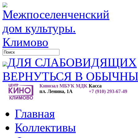
ДЛЯ СЛАБОВИДЯЩИХ
ВЕРНУТЬСЯ В ОБЫЧН
Кинозал МБУК МДК
Касса
пл. Ленина, 1А
+7 (910) 293-67-49
Главная
Коллективы