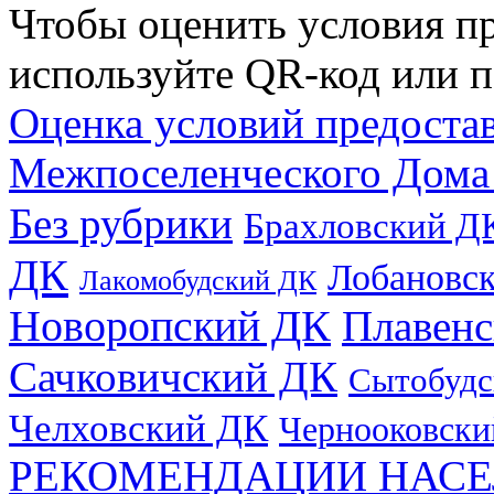
Чтобы оценить условия пр
используйте QR-код или п
Оценка условий предоста
Межпоселенческого Дома
Без рубрики
Брахловский Д
ДК
Лобановс
Лакомобудский ДК
Новоропский ДК
Плавен
Сачковичский ДК
Сытобудс
Челховский ДК
Чернооковски
РЕКОМЕНДАЦИИ НАСЕ