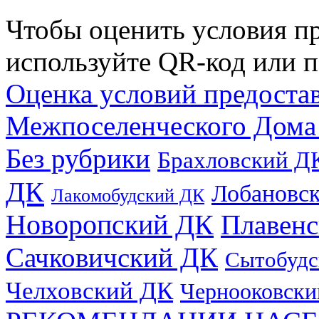
Чтобы оценить условия пр
используйте QR-код или п
Оценка условий предоста
Межпоселенческого Дома
Без рубрики
Брахловский Д
ДК
Лобановс
Лакомобудский ДК
Новоропский ДК
Плавен
Сачковичский ДК
Сытобудс
Челховский ДК
Чернооковски