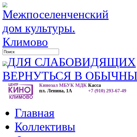
ДЛЯ СЛАБОВИДЯЩИХ
ВЕРНУТЬСЯ В ОБЫЧН
Кинозал МБУК МДК
Касса
пл. Ленина, 1А
+7 (910) 293-67-49
Главная
Коллективы