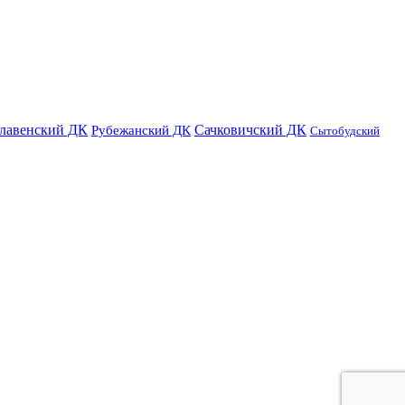
лавенский ДК
Сачковичский ДК
Рубежанский ДК
Сытобудский