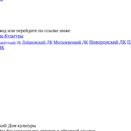
код или перейдите по ссылке ниже
ма Культуры
Новоропский ДК
П
Лобановский ДК
Могилевецкий ДК
омобудский ДК
ДК
ий Дом культуры
а без согласия его авторов и обратной ссылки.