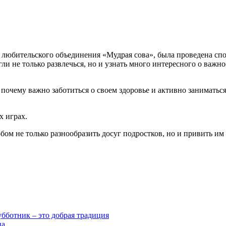
в любительского объединения «Мудрая сова», была проведена спо
и не только развлечься, но и узнать много интересного о важно
 почему важно заботиться о своем здоровье и активно занимать
х играх.
бом не только разнообразить досуг подростков, но и привить и
бботник – это добрая традиция
ца