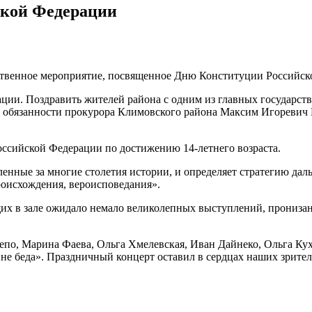
ской Федерации
ственное мероприятие, посвященное Дню Конституции Российск
ации. Поздравить жителей района с одним из главных государс
обязанности прокурора Климовского района Максим Игоревич 
ссийской Федерации по достижению 14-летнего возраста.
енные за многие столетия истории, и определяет стратегию дал
роисхождения, вероисповедания».
х в зале ожидало немало великолепных выступлений, прониза
епо, Марина Фаева, Ольга Хмелевская, Иван Дайнеко, Ольга Ку
 не беда». Праздничный концерт оставил в сердцах наших зрите