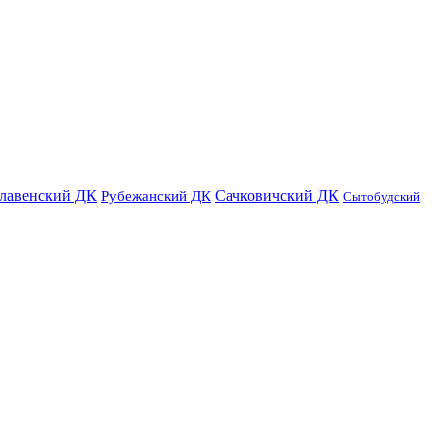
лавенский ДК
Сачковичский ДК
Рубежанский ДК
Сытобудский