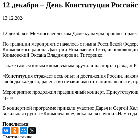
12 декабря – День Конституции Россий
13.12.2024
12 декабря в Межпоселенческом Доме культуры прошло торже
По традиции мероприятие началось с гимна Российской Федер
Климовского района Дмитрий Николаевич Ткач, исполняющий 
Климовский Оксана Владимировна Титоренко.
Также самым юным климовчанам вручили паспорта граждан Ро
«Конституция отражает весь опыт и достижения России, накопл
свободы каждого, равенство независимо от национальности, п
Мероприятие продолжил праздничный концерт. Присутствующи
краю.
В концертной программе приняли участие: Дарья и Сергей Хал
вокальная группа «Климовчанка», вокальная группа «Нам года
Поделиться
Смотри также: