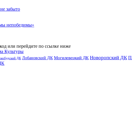
 не забыто
 мы непобедимы»
код или перейдите по ссылке ниже
ма Культуры
Новоропский ДК
П
Лобановский ДК
Могилевецкий ДК
омобудский ДК
ДК