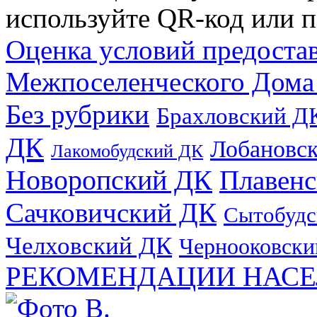
используйте QR-код или п
Оценка условий предоста
Межпоселенческого Дома
Без рубрики
Брахловский Д
ДК
Лобановс
Лакомобудский ДК
Новоропский ДК
Плавен
Сачковичский ДК
Сытобудс
Челховский ДК
Чернооковски
РЕКОМЕНДАЦИИ НАСЕ