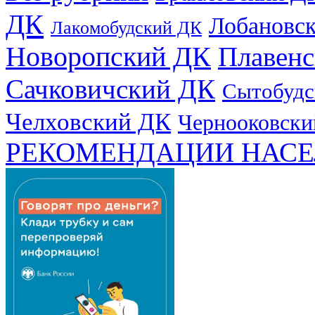
ДК
Лобановс
Лакомобудский ДК
Новоропский ДК
Плавен
Сачковичский ДК
Сытобудс
Челховский ДК
Чернооковски
РЕКОМЕНДАЦИИ НАСЕ