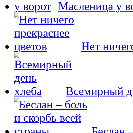
Масленица у в
Нет ничег
Всемирный д
Беслан –