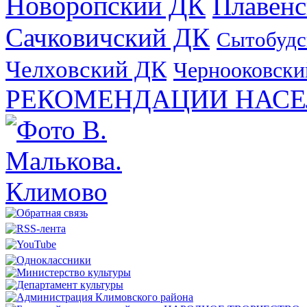
Новоропский ДК
Плавен
Сачковичский ДК
Сытобудс
Челховский ДК
Чернооковски
РЕКОМЕНДАЦИИ НАСЕ