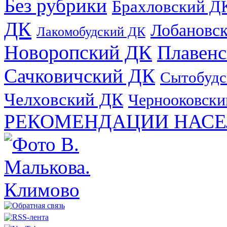
Без рубрики
Брахловский Д
ДК
Лобановс
Лакомобудский ДК
Новоропский ДК
Плавен
Сачковичский ДК
Сытобудс
Челховский ДК
Чернооковски
РЕКОМЕНДАЦИИ НАСЕ