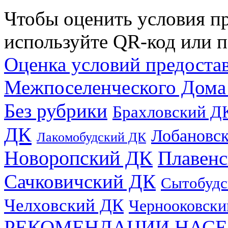
Чтобы оценить условия пр
используйте QR-код или п
Оценка условий предоста
Межпоселенческого Дома
Без рубрики
Брахловский Д
ДК
Лобановс
Лакомобудский ДК
Новоропский ДК
Плавен
Сачковичский ДК
Сытобудс
Челховский ДК
Чернооковски
РЕКОМЕНДАЦИИ НАСЕ