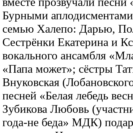
вместе прозвучали песни
Бурными аплодисментами 
семью Халепо: Дарью, По
Сестрёнки Екатерина и К
вокального ансамбля «М
«Папа может»; сёстры Тат
Внуковская (Лобановского
песней «Белая лебедь вес
Зубикова Любовь (участн
года-не беда» МДК) подар