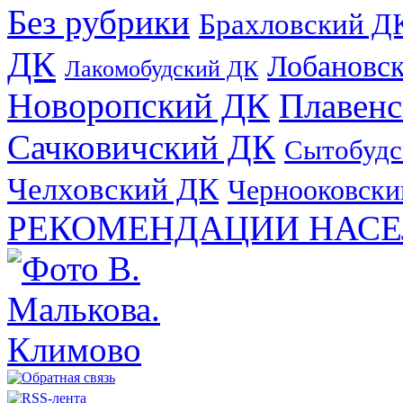
Без рубрики
Брахловский Д
ДК
Лобановс
Лакомобудский ДК
Новоропский ДК
Плавен
Сачковичский ДК
Сытобудс
Челховский ДК
Чернооковски
РЕКОМЕНДАЦИИ НАСЕ