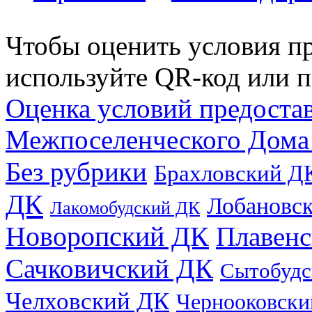
Чтобы оценить условия пр
используйте QR-код или п
Оценка условий предоста
Межпоселенческого Дома
Без рубрики
Брахловский Д
ДК
Лобановс
Лакомобудский ДК
Новоропский ДК
Плавен
Сачковичский ДК
Сытобудс
Челховский ДК
Чернооковски