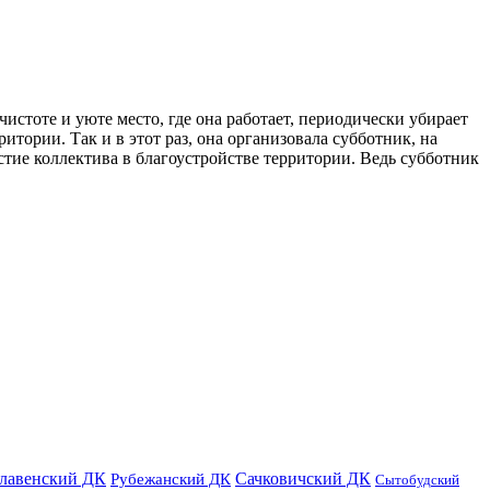
тоте и уюте место, где она работает, периодически убирает
тории. Так и в этот раз, она организовала субботник, на
стие коллектива в благоустройстве территории. Ведь субботник
лавенский ДК
Сачковичский ДК
Рубежанский ДК
Сытобудский