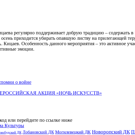
ева регулярно поддерживает добрую традицию – содержать в чис
осень приходится убирать опавшую листву на прилегающей терри
А. Кицаев. Особенность данного мероприятия – это активное уча
озитивные эмоции.
спомни о войне
ЕРОССИЙСКАЯ АКЦИЯ «НОЧЬ ИСКУССТВ»
код или перейдите по ссылке ниже
ма Культуры
Новоропский ДК
П
Лобановский ДК
Могилевецкий ДК
омобудский ДК