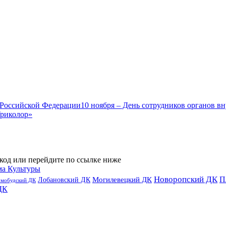
10 ноября – День сотрудников органов в
Триколор»
код или перейдите по ссылке ниже
ма Культуры
Новоропский ДК
П
Лобановский ДК
Могилевецкий ДК
омобудский ДК
ДК