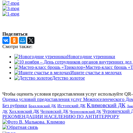
Поделиться
Смотри также:
Новогодние утренники
Мастер-класс брошь «
Ищите счастье в мелочах
Детство золотое
Чтобы оценить условия предоставления услуг используйте QR-
Оценка условий предоставления услуг Межпоселенческого До
Климовский ДК
Без рубрики
Истопский ДК
Брахловский ДК
Лак
Хохловский ДК
Чуровичский 
Челховский ДК
Чернооковский ДК
ДК
РЕКОМЕНДАЦИИ НАСЕЛЕНИЮ ПО АНТИТЕРРОРУ