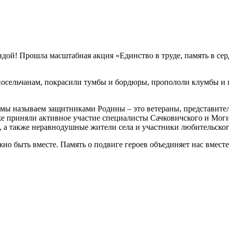
дой! Прошла масштабная акция «Единство в труде, память в се
осельчанам, покрасили тумбы и бордюры, пропололи клумбы и п
о мы называем защитниками Родины – это ветераны, представит
кже приняли активное участие специалисты Сачковичского и Мо
, а также неравнодушные жители села и участники любительско
но быть вместе. Память о подвиге героев объединяет нас вместе 