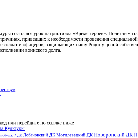
туры состоялся урок патриотизма «Время героев». Почётным го
 причинах, приведших к необходимости проведения специально
тве солдат и офицеров, защищающих нашу Родину ценой собстве
исполнении воинского долга.
ществу»
»
код или перейдите по ссылке ниже
ма Культуры
Новоропский ДК
П
Лобановский ДК
Могилевецкий ДК
омобудский ДК