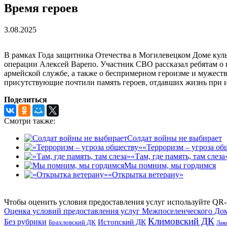
Время героев
3.08.2025
В рамках Года защитника Отечества в Могилевецком Доме куль
операции Алексей Варепо. Участник СВО рассказал ребятам о
армейской службе, а также о беспримерном героизме и мужес
присутствующие почтили память героев, отдавших жизнь при 
Поделиться
Смотри также:
Солдат войны не выбирает
«Терроризм – угроза об
«Там, где память, там слеза
Мы помним, мы гордимся
«Открытка ветерану»
Чтобы оценить условия предоставления услуг используйте QR-
Оценка условий предоставления услуг Межпоселенческого До
Климовский ДК
Без рубрики
Истопский ДК
Брахловский ДК
Лак