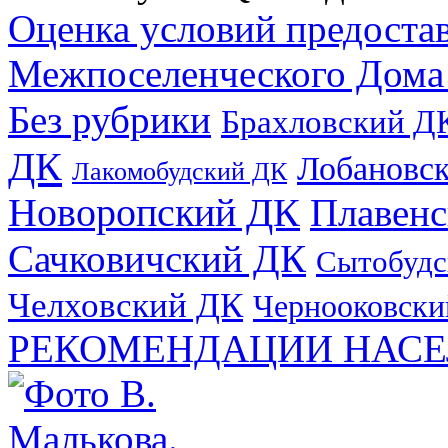
Оценка условий предоста
Межпоселенческого Дома
Без рубрики
Брахловский Д
ДК
Лобановс
Лакомобудский ДК
Новоропский ДК
Плавен
Сачковичский ДК
Сытобудс
Челховский ДК
Чернооковски
РЕКОМЕНДАЦИИ НАСЕ