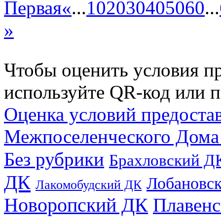
Первая
«
...
10
20
30
40
50
60
...
»
Чтобы оценить условия пр
используйте QR-код или п
Оценка условий предоста
Межпоселенческого Дома
Без рубрики
Брахловский Д
ДК
Лобановс
Лакомобудский ДК
Новоропский ДК
Плавен