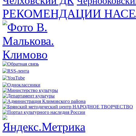
Челховский ДК
Чернооковски
РЕКОМЕНДАЦИИ НАСЕ