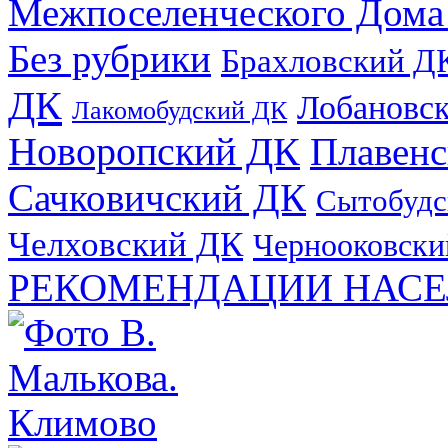
Межпоселенческого Дома
Без рубрики
Брахловский Д
ДК
Лобановс
Лакомобудский ДК
Новоропский ДК
Плавен
Сачковичский ДК
Сытобудс
Челховский ДК
Чернооковски
РЕКОМЕНДАЦИИ НАСЕ