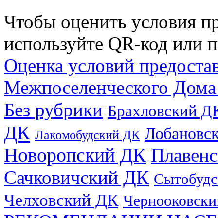
Чтобы оценить условия пр
используйте QR-код или п
Оценка условий предоста
Межпоселенческого Дома
Без рубрики
Брахловский Д
ДК
Лобановс
Лакомобудский ДК
Новоропский ДК
Плавен
Сачковичский ДК
Сытобудс
Челховский ДК
Чернооковски