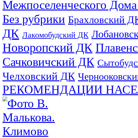
Межпоселенческого Дома
Без рубрики
Брахловский Д
ДК
Лобановс
Лакомобудский ДК
Новоропский ДК
Плавен
Сачковичский ДК
Сытобудс
Челховский ДК
Чернооковски
РЕКОМЕНДАЦИИ НАСЕ