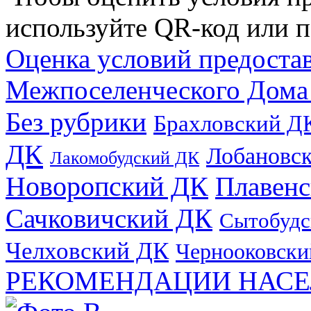
используйте QR-код или п
Оценка условий предоста
Межпоселенческого Дома
Без рубрики
Брахловский Д
ДК
Лобановс
Лакомобудский ДК
Новоропский ДК
Плавен
Сачковичский ДК
Сытобудс
Челховский ДК
Чернооковски
РЕКОМЕНДАЦИИ НАСЕ