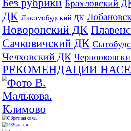
Без рубрики
Брахловский Д
ДК
Лобановс
Лакомобудский ДК
Новоропский ДК
Плавен
Сачковичский ДК
Сытобудс
Челховский ДК
Чернооковски
РЕКОМЕНДАЦИИ НАСЕ